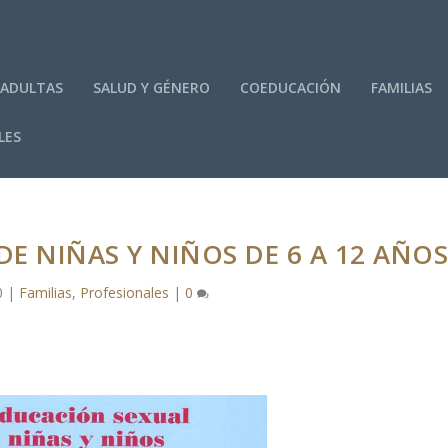
 ADULTAS
SALUD Y GÉNERO
COEDUCACIÓN
FAMILIAS
LES
E NIÑAS Y NIÑOS DE 6 A 12 AÑO
0
|
Familias
,
Profesionales
|
0