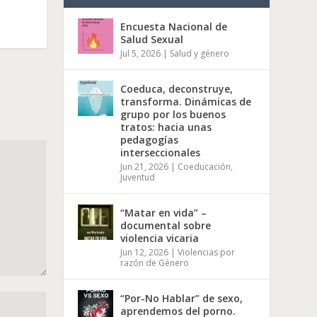
Encuesta Nacional de
Salud Sexual
Jul 5, 2026
|
Salud y género
Coeduca, deconstruye,
transforma. Dinámicas de
grupo por los buenos
tratos: hacia unas
pedagogías
interseccionales
Jun 21, 2026
|
Coeducación
,
Juventud
“Matar en vida” –
documental sobre
violencia vicaria
Jun 12, 2026
|
Violencias por
razón de Género
“Por-No Hablar” de sexo,
aprendemos del porno.