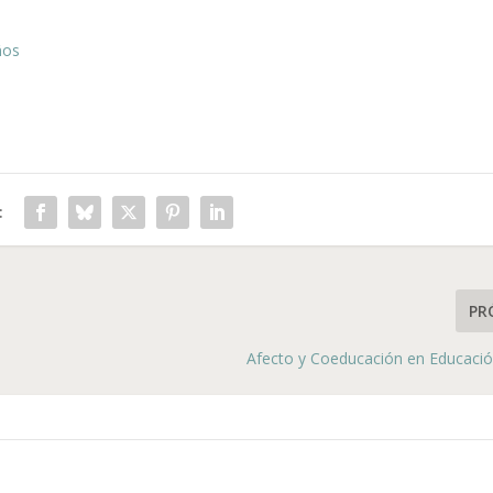
ños
:
PR
Afecto y Coeducación en Educació