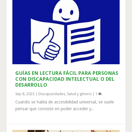
GUÍAS EN LECTURA FÁCIL PARA PERSONAS
CON DISCAPACIDAD INTELECTUAL O DEL
DESARROLLO
Sep 8, 2023
|
Discapacidades
,
Salud y género
|
1
Cuando se habla de accesibilidad universal, se suele
pensar que consiste en poder acceder y...