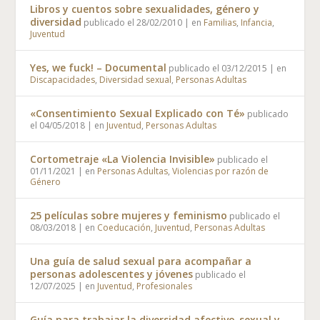
Libros y cuentos sobre sexualidades, género y
diversidad
publicado el 28/02/2010
|
en
Familias
,
Infancia
,
Juventud
Yes, we fuck! – Documental
publicado el 03/12/2015
|
en
Discapacidades
,
Diversidad sexual
,
Personas Adultas
«Consentimiento Sexual Explicado con Té»
publicado
el 04/05/2018
|
en
Juventud
,
Personas Adultas
Cortometraje «La Violencia Invisible»
publicado el
01/11/2021
|
en
Personas Adultas
,
Violencias por razón de
Género
25 películas sobre mujeres y feminismo
publicado el
08/03/2018
|
en
Coeducación
,
Juventud
,
Personas Adultas
Una guía de salud sexual para acompañar a
personas adolescentes y jóvenes
publicado el
12/07/2025
|
en
Juventud
,
Profesionales
Guía para trabajar la diversidad afectivo-sexual y