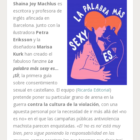
Shaina Joy Machlus
es
escritora y profesora de
inglés afincada en
Barcelona. Junto con la
ilustradora
Petra
Eriksson
y la
diseñadora
Marisa
Kurk
han creado el
fabuloso fanzine
La
palabra más sexy es…
¡SÍ!
, la primera guía
sobre consentimiento
sexual en castellano. El equipo (
Ricarda Editorial
)
pretende poner su particular grano de arena en la
guerra
contra la cultura de la violación
, con una
apuesta personal por la necesidad de ir más allá del «no
es no» en el que las campañas públicas antiviolencia
machista parecen enquistadas.
«El ‘no es no’ está muy
bien, pero sigue poniendo la responsabilidad en las