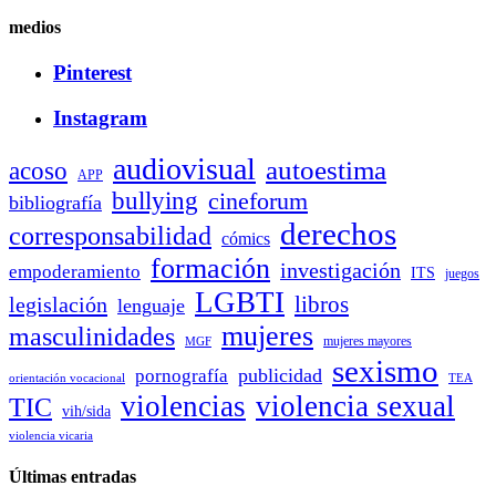
medios
Pinterest
Instagram
audiovisual
autoestima
acoso
APP
bullying
cineforum
bibliografía
derechos
corresponsabilidad
cómics
formación
investigación
empoderamiento
ITS
juegos
LGBTI
libros
legislación
lenguaje
mujeres
masculinidades
mujeres mayores
MGF
sexismo
publicidad
pornografía
orientación vocacional
TEA
violencias
violencia sexual
TIC
vih/sida
violencia vicaria
Últimas entradas