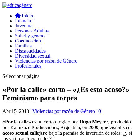
Inicio
Infancia
Juventud
Personas Adultas
Salud y género
Coeducación
Familias
Discapacidades
Diversidad sexual
Violencias por razón de Género
Profesionales
Seleccionar página
«Por la calle» corto – «¿Es esto acoso?»
Feminismo para torpes
Abr 15, 2018
|
Violencias por razón de Género
|
0
«Por la calle»
es un corto dirigido por
Hugo Meyer
y producido
por Kamikaze Producciones, Argentina, en 2009, que visibiliza el
acoso sexual callejero
bajo la premisa de inversión de roles: ¿y si
las víctimas fueran ellos?.