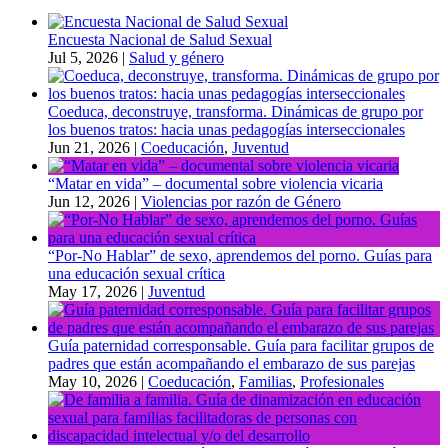
Encuesta Nacional de Salud Sexual
Jul 5, 2026
|
Salud y género
Coeduca, deconstruye, transforma. Dinámicas de grupo por
los buenos tratos: hacia unas pedagogías interseccionales
Jun 21, 2026
|
Coeducación
,
Juventud
“Matar en vida” – documental sobre violencia vicaria
Jun 12, 2026
|
Violencias por razón de Género
“Por-No Hablar” de sexo, aprendemos del porno. Guías para
una educación sexual crítica
May 17, 2026
|
Juventud
Guía paternidad corresponsable. Guía para facilitar grupos de
padres que están acompañando el embarazo de sus parejas
May 10, 2026
|
Coeducación
,
Familias
,
Profesionales