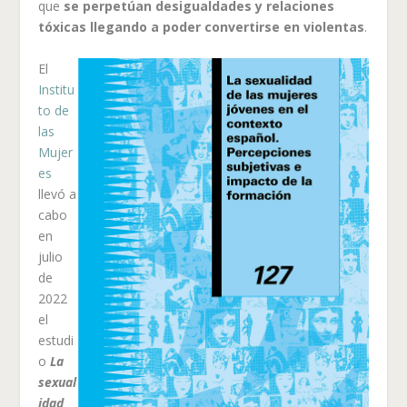
que
se perpetúan desigualdades y relaciones
tóxicas llegando a poder convertirse en violentas
.
El
Institu
to de
las
Mujer
es
llevó a
cabo
en
julio
de
2022
el
estudi
o
La
sexual
idad